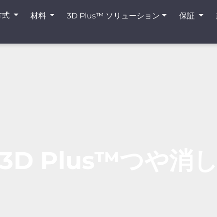
方式
材料
3D Plus™ ソリューション
保証
3D Plus™つや消